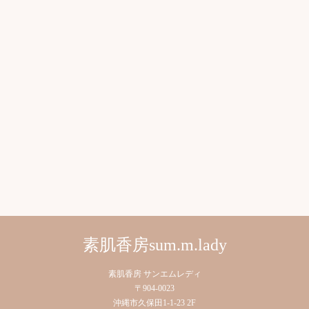
素肌香房sum.m.lady
素肌香房 サンエムレディ
〒904-0023
沖縄市久保田1-1-23 2F